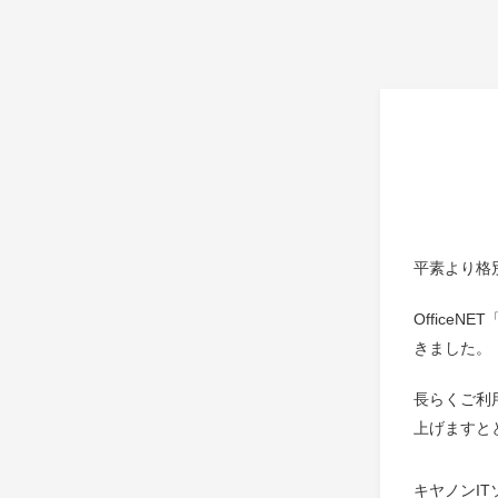
平素より格
Office
きました。
長らくご利
上げますと
キヤノンI