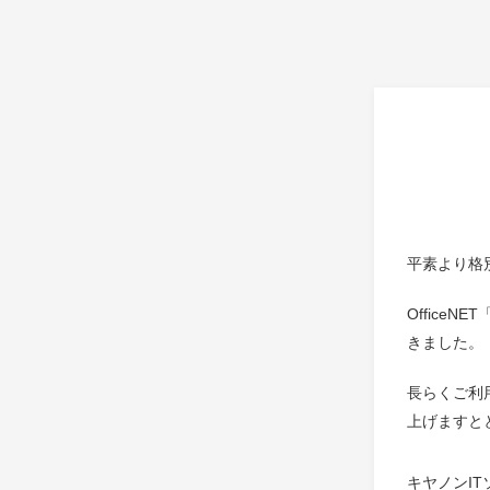
平素より格
Office
きました。
長らくご利
上げますと
キヤノンI